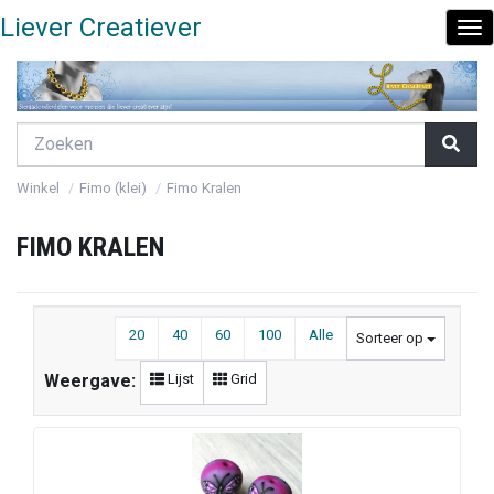
Liever Creatiever
To
Nav
Winkel
Fimo (klei)
Fimo Kralen
FIMO KRALEN
20
40
60
100
Alle
Sorteer op
Lijst
Grid
Weergave: