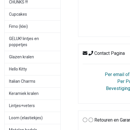
CHUNKS !!!
Cupcakes
Fimo (klei)
GELUK! lintjes en
poppetjes
Contact Pagina
Glazen kralen
Hello Kitty
Per email of
Per P
Italian Charms
Bevestiging
Keramiek kralen
Lintjes+veters
Loom (elastiekjes)
Retouren en Garan
Metalen bedels