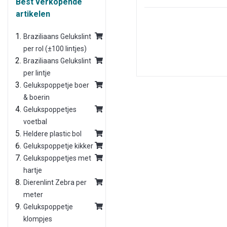
Best verkopende
artikelen
Braziliaans Gelukslint
per rol (±100 lintjes)
Braziliaans Gelukslint
per lintje
Gelukspoppetje boer
& boerin
Gelukspoppetjes
voetbal
Heldere plastic bol
Gelukspoppetje kikker
Gelukspoppetjes met
hartje
Dierenlint Zebra per
meter
Gelukspoppetje
klompjes